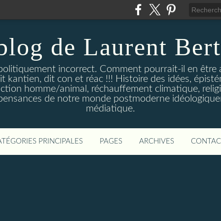
blog de Laurent Ber
olitiquement incorrect. Comment pourrait-il en être a
t kantien, dit con et réac !!! Histoire des idées, épist
inction homme/animal, réchauffement climatique, religio
pensances de notre monde postmoderne idéologique
médiatique.
ATÉGORIES PRINCIPALES
PAGES
ARCHIVES
CONTAC