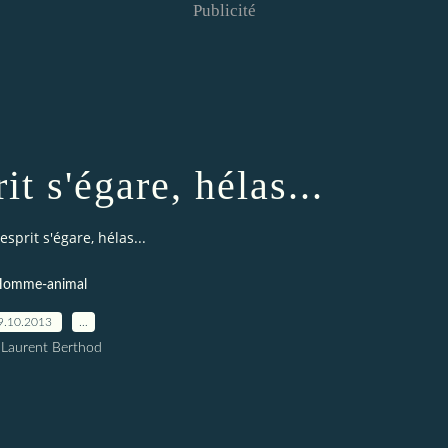
Publicité
it s'égare, hélas...
esprit s'égare, hélas...
omme-animal
9.10.2013
…
 Laurent Berthod