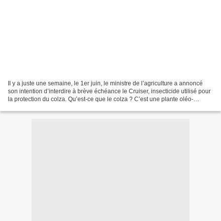
Il y a juste une semaine, le 1er juin, le ministre de l’agriculture a annoncé
son intention d’interdire à brève échéance le Cruiser, insecticide utilisé pour
la protection du colza. Qu’est-ce que le colza ? C’est une plante oléo-
protéagineuse. Elle est...