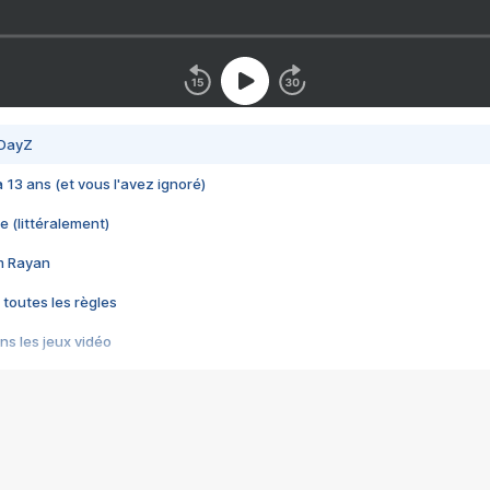
 DayZ
 a 13 ans (et vous l'avez ignoré)
e (littéralement)
im Rayan
 toutes les règles
s les jeux vidéo
us choquant de Rockstar ? - Le scandale BULLY
e plus moche de Steam
du RÊVE tourne au CAUCHEMAR