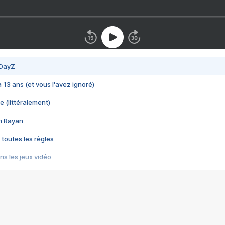
 DayZ
 a 13 ans (et vous l'avez ignoré)
e (littéralement)
im Rayan
 toutes les règles
s les jeux vidéo
us choquant de Rockstar ? - Le scandale BULLY
e plus moche de Steam
du RÊVE tourne au CAUCHEMAR