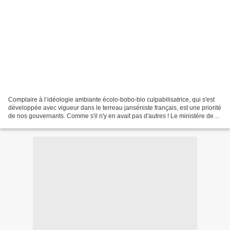
Complaire à l’idéologie ambiante écolo-bobo-bio culpabilisatrice, qui s'est
développée avec vigueur dans le terreau janséniste français, est une priorité
de nos gouvernants. Comme s'il n'y en avait pas d'autres ! Le ministère de
l’Agriculture a lancé...