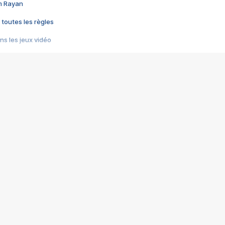
im Rayan
 toutes les règles
s les jeux vidéo
us choquant de Rockstar ? - Le scandale BULLY
e plus moche de Steam
du RÊVE tourne au CAUCHEMAR
pendant 8 heures
it… à tort
umiliés par un jeu vidéo
ire - Final Fantasy 8
ti un empire - Age of Empires
story DOFUS
tard, il crée l'un des pires jeux de tous les temps, MindsEye.